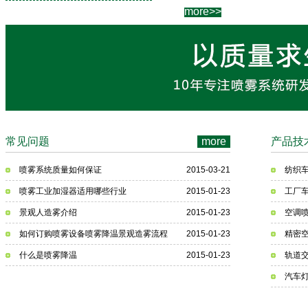
管件做工最精细,质量,材质
more>>
加湿效果工厂领导
很满
，
完工验收使用三个月
后
意
湿度探头距离
，一
又让调整
8.0高压喷雾紫铜盘管
打电话售后人员马上就过来
了，服务很好，合作愉快.
实地考查参观了易绿
公
做的很多冷雾项目
司云南
，感觉
很
不错，在最后的
常见问题
后
more
产品技
合作方案中
喷雾系统质量如何保证
2015-03-21
纺织
与易绿公司
合作非常
喷雾工业加湿器适用哪些行业
2015-01-23
工厂
满意,安装了冷雾后,降温幅度
9.52高压尼龙管
景观人造雾介绍
2015-01-23
空调
℃,这个炙热的夏天不
高达8
再受高温天气的煎熬.
如何订购喷雾设备喷雾降温景观造雾流程
2015-01-23
精密
我们是跨国企业非常
什么是喷雾降温
2015-01-23
轨道
注重质量,易绿公司从图纸设
计,产品配置,工程施工都是高
汽车
非常值得我们
标准,高规格的,
very good.
信赖，