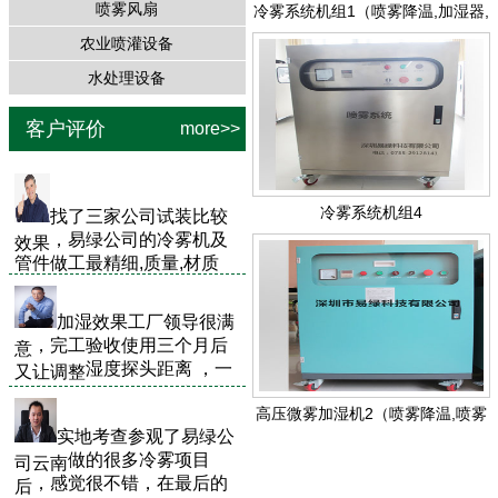
喷雾风扇
冷雾系统机组1（喷雾降温,加湿器,
雾森,冷雾机,人造雾）
农业喷灌设备
水处理设备
客户评价
more>>
冷雾系统机组4
有一批经验丰富，吃
的安装
施工
队伍，做
甚耐劳
工完美精细,能保质保量的按
期完工.
高压微雾加湿机2（喷雾降温,喷雾
加湿器,雾森,冷雾机,人造雾，喷雾
找了三家公司
试装
比较
消毒，喷雾除臭）
，
易绿公司的冷雾
机
及
效果