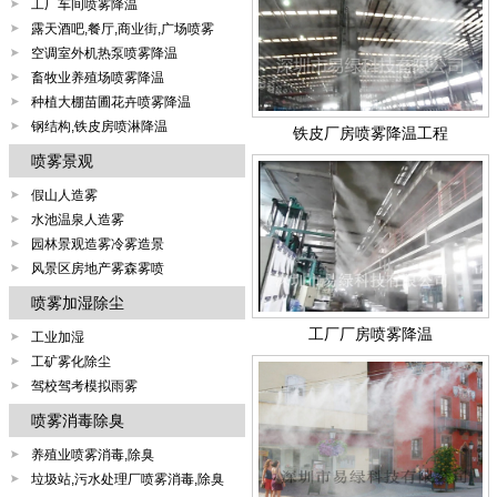
工厂车间喷雾降温
露天酒吧,餐厅,商业街,广场喷雾
空调室外机热泵喷雾降温
畜牧业养殖场喷雾降温
种植大棚苗圃花卉喷雾降温
钢结构,铁皮房喷淋降温
铁皮厂房喷雾降温工程
喷雾景观
假山人造雾
水池温泉人造雾
园林景观造雾冷雾造景
风景区房地产雾森雾喷
喷雾加湿除尘
工厂厂房喷雾降温
工业加湿
工矿雾化除尘
驾校驾考模拟雨雾
喷雾消毒除臭
养殖业喷雾消毒,除臭
垃圾站,污水处理厂喷雾消毒,除臭