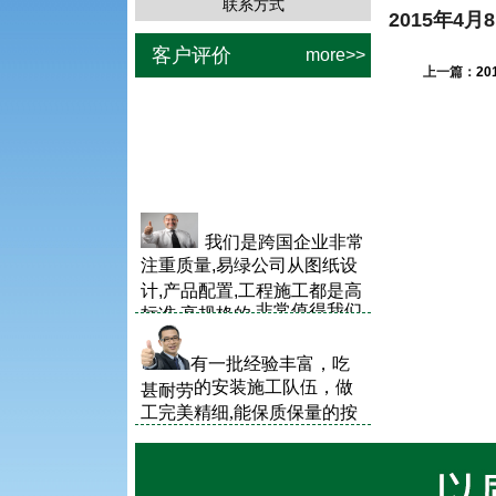
联系方式
2015年
客户评价
more>>
上一篇：
2
与易绿公司
合作非常
满意,安装了冷雾后,降温幅度
℃,这个炙热的夏天不
高达8
再受高温天气的煎熬.
我们是跨国企业非常
注重质量,易绿公司从图纸设
计,产品配置,工程施工都是高
非常值得我们
标准,高规格的,
very good.
信赖，
有一批经验丰富，吃
的安装
施工
队伍，做
甚耐劳
工完美精细,能保质保量的按
期完工.
找了三家公司
试装
比较