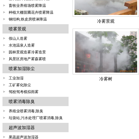
畜牧业养殖场喷雾降温
种植大棚苗圃花卉喷雾降温
钢结构,铁皮房喷淋降温
冷雾景观
喷雾景观
假山人造雾
水池温泉人造雾
园林景观造雾冷雾造景
风景区房地产雾森雾喷
喷雾加湿除尘
工业加湿
冷雾树
工矿雾化除尘
驾校驾考模拟雨雾
喷雾消毒除臭
养殖业喷雾消毒,除臭
垃圾站,污水处理厂喷雾消毒,除臭
超声波加湿器
果蔬超声波加湿器