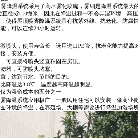
雾降温系统采用了高压雾化喷嘴，雾细是降温系统最大的
粒直径
5
到
10
微米，因此在降温过程中不会弄湿环境。高压
漆，使得屋顶喷雾降温系统具有抗紫外线、抗老化、防腐
功能，可以连续
24
小时运转。
口微喷头，使用寿命长；选用进口
PE
管，抗老化能力提高
3
连接，安装方便。
架，可直接将喷头竖直粘固在房顶。
过滤器，可防喷头堵塞。
设置，达到节水、节能的目的。
对比降温达
3-8
℃
，温度越高降温越明显。
，仅为湿帘成本的五分之一。
喷雾降温系统应用极广，一般民用住宅可以安装，像商业
周围环境的降温，在养殖场、大棚等需要进行降温加湿场