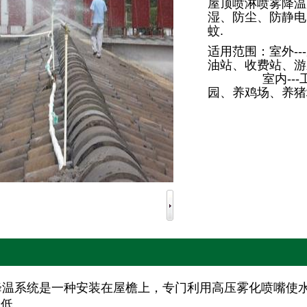
屋顶喷淋喷雾降温
湿、防尘、防静电
蚊.
适用范围：室外-
油站、收费站、游
室内---工厂
园、养鸡场、养猪
温系统是一种安装在屋檐上，专门利用高压雾化喷嘴使水
降低。