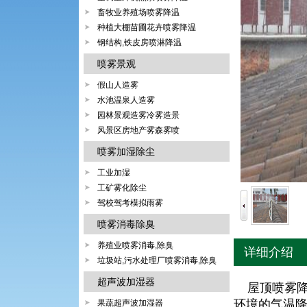
畜牧业养殖场喷雾降温
种植大棚苗圃花卉喷雾降温
钢结构,铁皮房喷淋降温
喷雾景观
假山人造雾
水池温泉人造雾
园林景观造雾冷雾造景
风景区房地产雾森雾喷
喷雾加湿除尘
工业加湿
工矿雾化除尘
驾校驾考模拟雨雾
喷雾消毒除臭
养殖业喷雾消毒,除臭
详细介绍
垃圾站,污水处理厂喷雾消毒,除臭
超声波加湿器
屋顶喷雾降
环境的气温
果蔬超声波加湿器