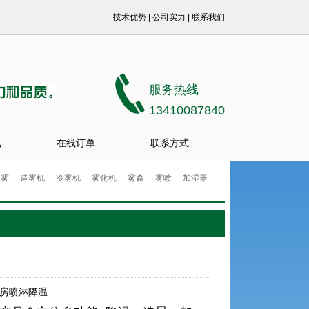
技术优势
|
公司实力
|
联系我们
服务热线
13410087840
讯
在线订单
联系方式
造雾
造雾机
冷雾机
雾化机
雾森
雾喷
加湿器
皮房喷淋降温