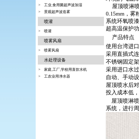
工业,食用菌超声波加湿
屋顶喷淋喷
景观超声波造雾
0.15mm
，雾
系统环氧喷
喷灌
超高温保护
喷灌
产品特点
喷雾风扇
使用台湾进
喷雾风扇
采用直插式
水处理设备
不锈钢固定
采用进口水
家庭,工厂,学校用直饮水机
工农业用净水器
自动、手动
屋顶喷水后
投入成本低
屋顶喷淋
系统，进行